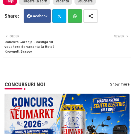
Tags
Tragere la sorti
Vacanta
Vouchere
Facebook
Twit
Wha
OLDER
NEWER
Concurs Gorenje - Castiga 10
ter
tsa
vouchere de vacanta la Hotel
Krownell Brasov
pp
CONCURSURI NOI
Show more