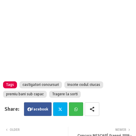
Tags
castigatori concursuri
inscrie codul ciucas
premiu bani sub capac
Tragere la sorti
Facebook
Twit
Wha
OLDER
NEWER
Concurs NESCAFÉ Frappé 2026 -