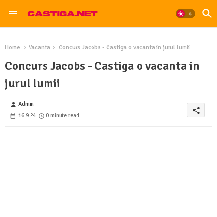
Home
Vacanta
Concurs Jacobs - Castiga o vacanta in jurul lumii
Concurs Jacobs - Castiga o vacanta in
jurul lumii
Admin
person
share
16.9.24
0 minute read