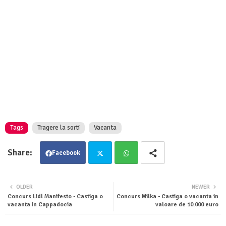
Tags
Tragere la sorti
Vacanta
Facebook
Twit
Wha
OLDER
NEWER
Concurs Lidl Manifesto - Castiga o
Concurs Milka - Castiga o vacanta in
ter
tsa
vacanta in Cappadocia
valoare de 10.000 euro
pp