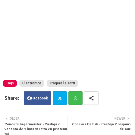
Tags
Electronice
Tragere la sorti
Facebook
Twit
Wha
OLDER
NEWER
Concurs Jägermeister - Castiga o
Concurs DeFish - Castiga 2 lingouri
ter
tsa
vacanta de 1 luna in Ibiza cu prietenii
de aur
tai