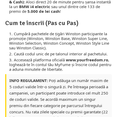
& Cash):
Aloci direct 20 de minute pentru șansa instantă
la un
BMW i4 electric
sau unul dintre cele 133 de
premii de
5.000 de lei cash
!
Cum te înscrii (Pas cu Pas)
Cumpără pachetele de țigări Winston participante la
promoție (Winston, Winston Base, Winston Super Line,
Winston Selection, Winston Concept, Winston Style Line
sau Winston Classic).
Caută codul unic de pe talonul interior al pachetului.
Accesează platforma oficială
www.yourfreedom.ro
,
loghează-te în contul tău MyFume și înscrie codul pentru
a aduna minutele de libertate.
INFO REGULAMENT:
Poți adăuga un număr maxim de
5 coduri valide într-o singură zi. Pe întreaga perioadă a
campaniei, un participant poate introduce cel mult 250
de coduri valide. Se acordă maximum un singur
premiu din fiecare categorie pe parcursul întregului
concurs. Nu rata zilele speciale cu premii garantate (22