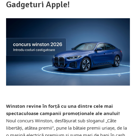
Gadgeturi Apple!
Winston revine în forță cu una dintre cele mai
spectaculoase campanii promoționale ale anului!
Noul concurs Winston, desfășurat sub sloganul „Câte
libertăți, atâtea premii”, pune la bătaie premii uriașe, de la
o mașină electrică premium și sume mari de bani în cash,