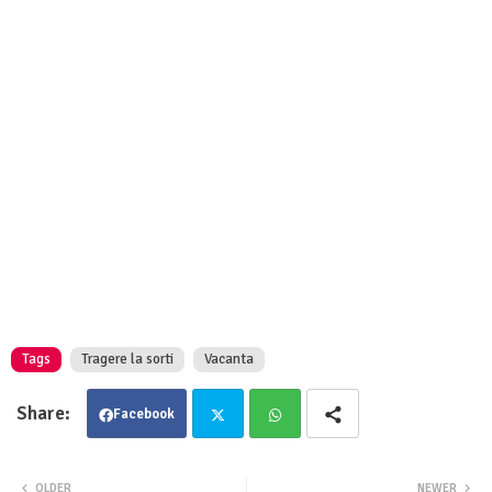
Tags
Tragere la sorti
Vacanta
Facebook
Twit
Wha
OLDER
NEWER