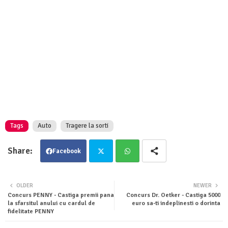
Tags
Auto
Tragere la sorti
Facebook
Twit
Wha
OLDER
NEWER
Concurs PENNY - Castiga premii pana
Concurs Dr. Oetker - Castiga 5000
ter
tsa
la sfarsitul anului cu cardul de
euro sa-ti indeplinesti o dorinta
fidelitate PENNY
pp