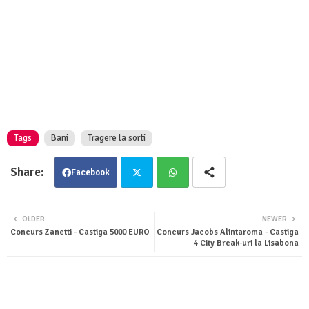
Tags
Bani
Tragere la sorti
Facebook
Twit
Wha
OLDER
NEWER
Concurs Zanetti - Castiga 5000 EURO
Concurs Jacobs Alintaroma - Castiga
ter
tsa
4 City Break-uri la Lisabona
pp