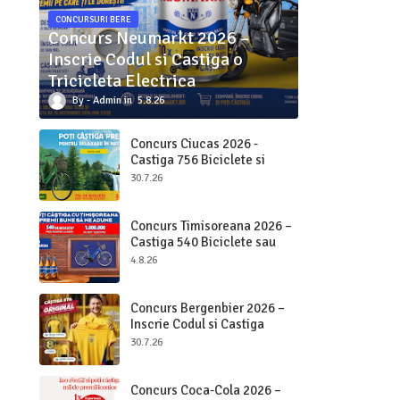
CONCURSURI BERE
Concurs Neumarkt 2026 –
Inscrie Codul si Castiga o
Tricicleta Electrica
Admin
5.8.26
Concurs Ciucas 2026 -
Castiga 756 Biciclete si
2.000.000 bucati Ciucas
30.7.26
Concurs Timisoreana 2026 –
Castiga 540 Biciclete sau
Beri pe Loc
4.8.26
Concurs Bergenbier 2026 –
Inscrie Codul si Castiga
Premii Originale
30.7.26
Concurs Coca-Cola 2026 –