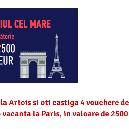
la Artois si oti castiga 4 vouchere de
 vacanta la Paris, in valoare de 2500