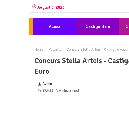
August 6, 2026
Acasa
Castiga Bani
C
Home
Vacanta
Concurs Stella Artois - Castiga o vacan
Concurs Stella Artois - Castig
Euro
Admin
person
15.8.22
0 minute read