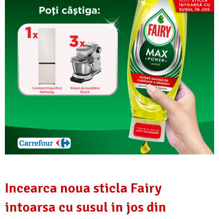
Incearca noua sticla Fairy
intoarsa cu susul in jos din