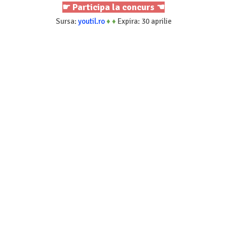
☛ Participa la concurs ☚
Sursa:
youtil.ro
♦
♦
Expira: 30 aprilie