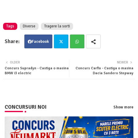
Tags
Diverse
Tragere la sorti
Facebook
Twit
Wha
OLDER
NEWER
Concurs Supradyn - Castiga o masina
Concurs Carfix - Castiga o masina
ter
tsa
BMW i3 electric
Dacia Sandero Stepway
pp
CONCURSURI NOI
Show more