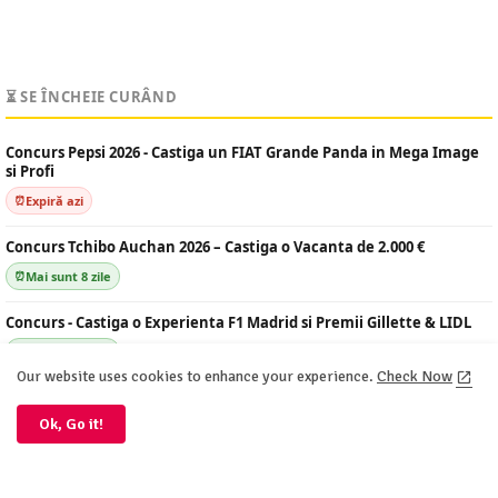
⏳ SE ÎNCHEIE CURÂND
Concurs Pepsi 2026 - Castiga un FIAT Grande Panda in Mega Image
si Profi
Expiră azi
Concurs Tchibo Auchan 2026 – Castiga o Vacanta de 2.000 €
Mai sunt 8 zile
Concurs - Castiga o Experienta F1 Madrid si Premii Gillette & LIDL
Mai sunt 8 zile
Our website uses cookies to enhance your experience.
Check Now
Concurs Timisoreana 2026 – Castiga 540 Biciclete sau Beri pe Loc
Ok, Go it!
Mai sunt 9 zile
Concurs Ciucas 2026 - Castiga 756 Biciclete si 2.000.000 bucati Ciucas