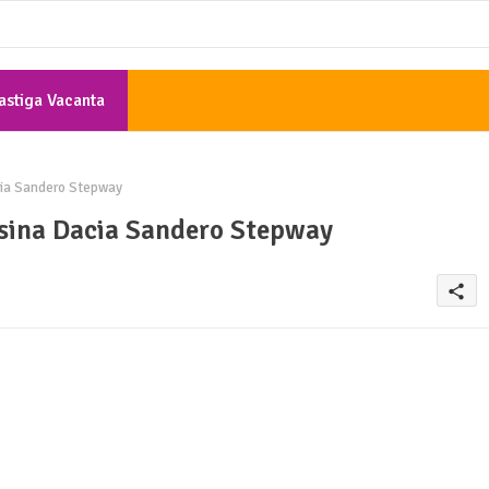
astiga Vacanta
Gratis
cia Sandero Stepway
asina Dacia Sandero Stepway
share