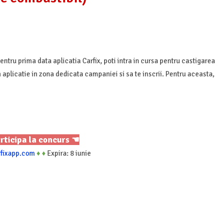
 pentru prima data aplicatia Carfix, poti intra in cursa pentru castigarea
in aplicatie in zona dedicata campaniei si sa te inscrii. Pentru aceasta,
rticipa la concurs ☚
rfixapp.com
♦
♦
Expira: 8 iunie