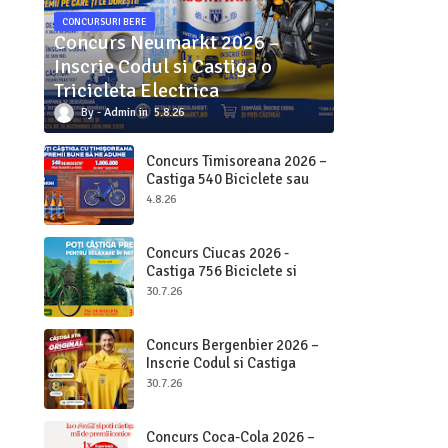
CONCURSURI BERE
Concurs Neumarkt 2026 –
Inscrie Codul si Castiga o
Tricicleta Electrica
Admin
5.8.26
Concurs Timisoreana 2026 –
Castiga 540 Biciclete sau
Beri pe Loc
4.8.26
Concurs Ciucas 2026 -
Castiga 756 Biciclete si
2.000.000 bucati Ciucas
30.7.26
Concurs Bergenbier 2026 –
Inscrie Codul si Castiga
Premii Originale
30.7.26
Concurs Coca-Cola 2026 –