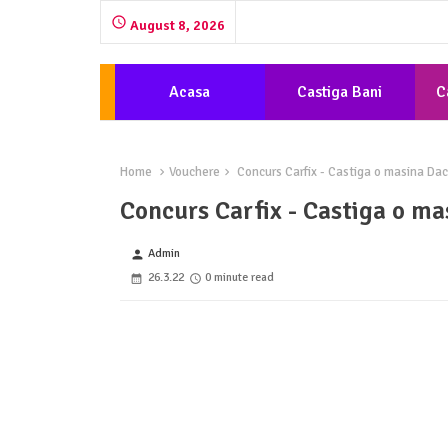
August 8, 2026
Acasa
Castiga Bani
C
Home
Vouchere
Concurs Carfix - Castiga o masina Da
Concurs Carfix - Castiga o m
Admin
person
26.3.22
0 minute read