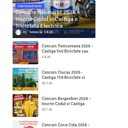
CONCURSURI BERE
Concurs Neumarkt 2026 –
Inscrie Codul si Castiga o
Tricicleta Electrica
Admin
5.8.26
Concurs Timisoreana 2026 –
Castiga 540 Biciclete sau
Beri pe Loc
4.8.26
Concurs Ciucas 2026 -
Castiga 756 Biciclete si
2.000.000 bucati Ciucas
30.7.26
Concurs Bergenbier 2026 –
Inscrie Codul si Castiga
Premii Originale
30.7.26
Concurs Coca-Cola 2026 –