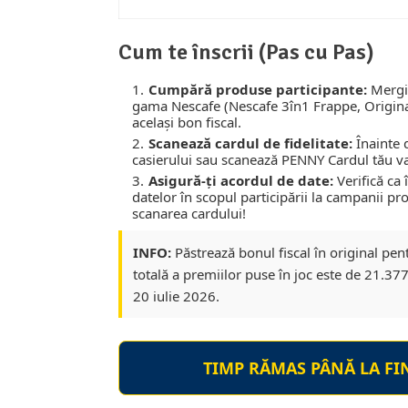
Cum te înscrii (Pas cu Pas)
Cumpără produse participante:
Mergi 
gama Nescafe (Nescafe 3în1 Frappe, Origina
același bon fiscal.
Scanează cardul de fidelitate:
Înainte 
casierului sau scanează PENNY Cardul tău valid
Asigură-ți acordul de date:
Verifică ca 
datelor în scopul participării la campanii pr
scanarea cardului!
INFO:
Păstrează bonul fiscal în original pent
totală a premiilor puse în joc este de 21.377,
20 iulie 2026.
TIMP RĂMAS PÂNĂ LA FI