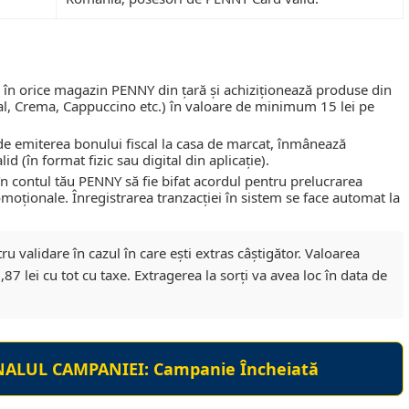
în orice magazin PENNY din țară și achiziționează produse din
l, Crema, Cappuccino etc.) în valoare de minimum 15 lei pe
de emiterea bonului fiscal la casa de marcat, înmânează
 (în format fizic sau digital din aplicație).
în contul tău PENNY să fie bifat acordul pentru prelucrarea
omoționale. Înregistrarea tranzacției în sistem se face automat la
ru validare în cazul în care ești extras câștigător. Valoarea
87 lei cu tot cu taxe. Extragerea la sorți va avea loc în data de
NALUL CAMPANIEI:
Campanie Încheiată