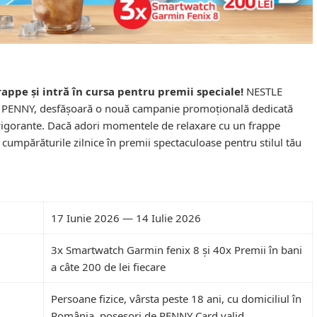
appe și intră în cursa pentru premii speciale!
NESTLE
e PENNY, desfășoară o nouă campanie promoțională dedicată
 revigorante. Dacă adori momentele de relaxare cu un frappe
 cumpărăturile zilnice în premii spectaculoase pentru stilul tău
17 Iunie 2026 — 14 Iulie 2026
3x Smartwatch Garmin fenix 8 și 40x Premii în bani
a câte 200 de lei fiecare
Persoane fizice, vârsta peste 18 ani, cu domiciliul în
România, posesori de PENNY Card valid.