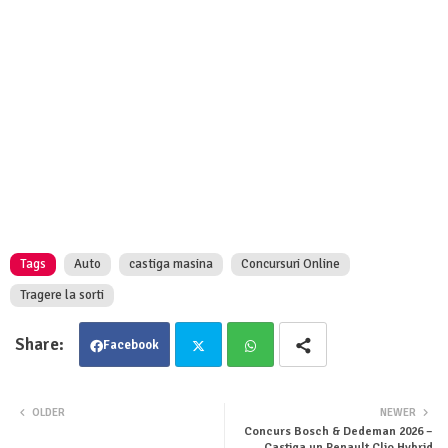
Tags
Auto
castiga masina
Concursuri Online
Tragere la sorti
Facebook
Twit
Wha
OLDER
NEWER
Concurs Bosch & Dedeman 2026 –
ter
tsa
Castiga un Renault Clio Hybrid