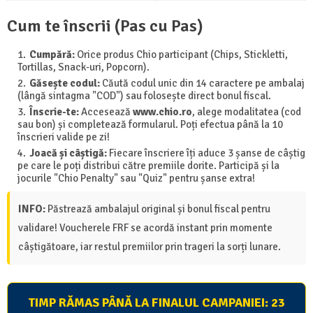
Cum te înscrii (Pas cu Pas)
Cumpără:
Orice produs Chio participant (Chips, Stickletti,
Tortillas, Snack-uri, Popcorn).
Găsește codul:
Căută codul unic din 14 caractere pe ambalaj
(lângă sintagma "COD") sau folosește direct bonul fiscal.
Înscrie-te:
Accesează
www.chio.ro
, alege modalitatea (cod
sau bon) și completează formularul. Poți efectua până la 10
înscrieri valide pe zi!
Joacă și câștigă:
Fiecare înscriere îți aduce 3 șanse de câștig
pe care le poți distribui către premiile dorite. Participă și la
jocurile "Chio Penalty" sau "Quiz" pentru șanse extra!
INFO:
Păstrează ambalajul original și bonul fiscal pentru
validare! Voucherele FRF se acordă instant prin momente
câștigătoare, iar restul premiilor prin trageri la sorți lunare.
TIMP RĂMAS PÂNĂ LA FINALUL CAMPANIEI:
23