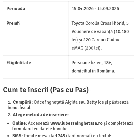
Perioada
15.04.2026 - 15.09.2026
Premii
Toyota Corolla Cross Hibrid, 5
Vouchere de vacanță (10.180
lei) și 220 Carduri Cadou
eMAG (200 lei).
Eligibilitate
Persoane fizice, 18+,
domiciliul în România.
Cum te înscrii (Pas cu Pas)
Cumpără:
Orice înghețată Algida sau Betty Ice și păstrează
bonul fiscal.
Alege metoda de înscriere:
Online:
Accesează
www.iubesteinghetata.ro
și completează
formularul cu datele bonului.
SMS:
Trimite mesaj la
1745
(tarif normal) cu textul: