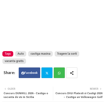
Tags
Auto
castiga masina
Tragere la sorti
vacanta gratis
Facebook
Twit
Wha
OLDER
NEWER
Concurs DUNHILL 2026 - Castiga o
Concurs DIGI Platesti si Castigi 2026
ter
tsa
vacanta de vis in Sicilia
– Castiga un Volkswagen Golf
pp