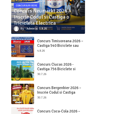
CONCURSURI BERE
Concurs Neumarkt 2026 –
Inscrie Codul si Castiga o
Tricicleta Electrica
Admin
5.8.26
Concurs Timisoreana 2026 –
Castiga 540 Biciclete sau
Beri pe Loc
4.8.26
Concurs Ciucas 2026 -
Castiga 756 Biciclete si
2.000.000 bucati Ciucas
30.7.26
Concurs Bergenbier 2026 –
Inscrie Codul si Castiga
Premii Originale
30.7.26
Concurs Coca-Cola 2026 –