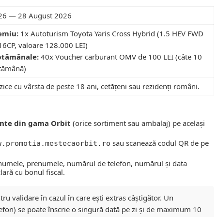
26
—
28 August 2026
emiu:
1x Autoturism Toyota Yaris Cross Hybrid (1.5 HEV FWD
16CP, valoare 128.000 LEI)
ptămânale:
40x Voucher carburant OMV de 100 LEI (câte 10
tămână)
zice cu vârsta de peste 18 ani, cetățeni sau rezidenți români.
ante din gama Orbit
(orice sortiment sau ambalaj) pe același
sau scanează codul QR de pe
w.promotia.mestecaorbit.ro
numele, prenumele, numărul de telefon, numărul și data
lară cu bonul fiscal.
ru validare în cazul în care ești extras câștigător. Un
lefon) se poate înscrie o singură dată pe zi și de maximum 10