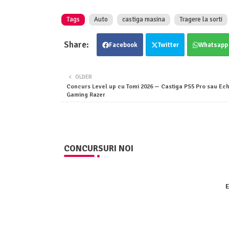
Tags
Auto
castiga masina
Tragere la sorti
Facebook
Twitter
Whatsapp
OLDER
Concurs Level up cu Tomi 2026 — Castiga PS5 Pro sau Ec
Gaming Razer
CONCURSURI NOI
E