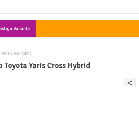
astiga Vacanta
Gratis
Yaris Cross Hybrid
o Toyota Yaris Cross Hybrid
share