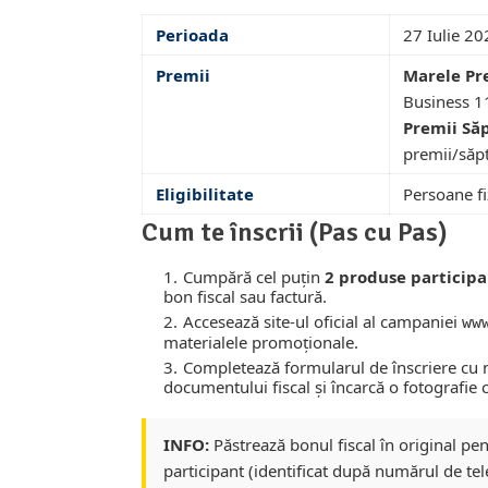
Perioada
27 Iulie 20
Premii
Marele Pr
Business 1
Premii Să
premii/săp
Eligibilitate
Persoane fi
Cum te înscrii (Pas cu Pas)
Cumpără cel puțin
2 produse particip
bon fiscal sau factură.
Accesează site-ul oficial al campaniei
ww
materialele promoționale.
Completează formularul de înscriere cu 
documentului fiscal și încarcă o fotografie c
INFO:
Păstrează bonul fiscal în original pent
participant (identificat după numărul de te