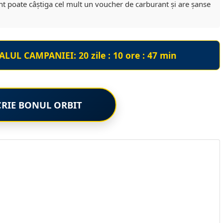
nt poate câștiga cel mult un voucher de carburant și are șanse
ALUL CAMPANIEI:
20 zile : 10 ore : 47 min
CRIE BONUL ORBIT