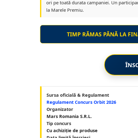
ori pe toată durata campaniei. Un participa
la Marele Premiu.
TIMP RĂMAS PÂNĂ LA FIN
ÎNS
Sursa oficială & Regulament
Regulament Concurs Orbit 2026
Organizator
Mars Romania S.R.L.
Tip concurs
Cu achiziție de produse
Data limită înscrieri