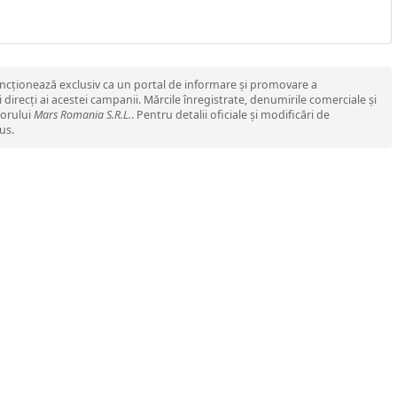
uncționează exclusiv ca un portal de informare și promovare a
irecți ai acestei campanii. Mărcile înregistrate, denumirile comerciale și
torului
Mars Romania S.R.L.
. Pentru detalii oficiale și modificări de
us.