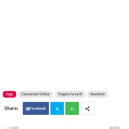
Tags
Concursuri Online
Tragere la sorti
Vouchere
Facebook
Twit
Wha
OLDER
NEWER