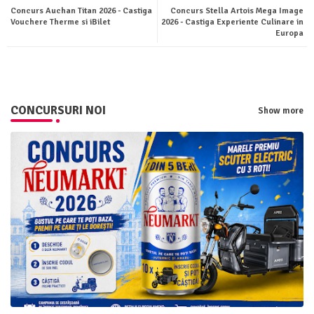
Concurs Auchan Titan 2026 - Castiga
Concurs Stella Artois Mega Image
ter
tsa
Vouchere Therme si iBilet
2026 - Castiga Experiente Culinare in
Europa
pp
CONCURSURI NOI
Show more