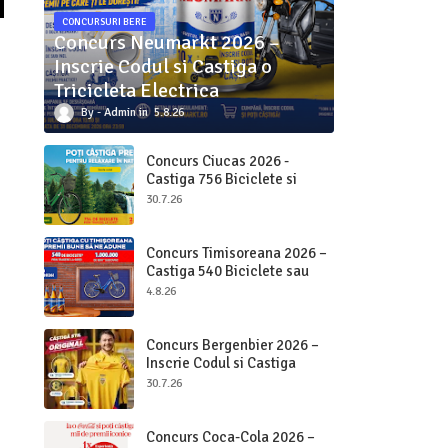
CONCURSURI BERE
Concurs Neumarkt 2026 –
Inscrie Codul si Castiga o
Tricicleta Electrica
Admin
5.8.26
Concurs Ciucas 2026 -
Castiga 756 Biciclete si
2.000.000 bucati Ciucas
30.7.26
Concurs Timisoreana 2026 –
Castiga 540 Biciclete sau
Beri pe Loc
4.8.26
Concurs Bergenbier 2026 –
Inscrie Codul si Castiga
Premii Originale
30.7.26
Concurs Coca-Cola 2026 –