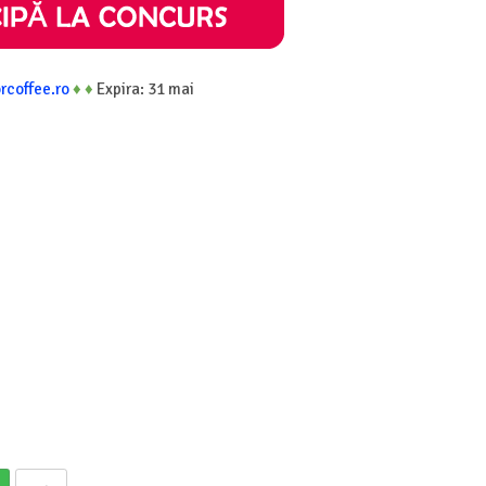
orcoffee.ro
♦
♦
Expira: 31 mai