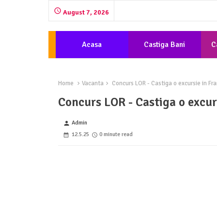
August 7, 2026
Acasa
Castiga Bani
C
Home
Vacanta
Concurs LOR - Castiga o excursie in Fr
Concurs LOR - Castiga o excur
Admin
person
12.5.25
0 minute read