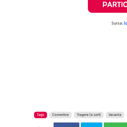
Sursa:
l
Tags
Cosmetice
Tragere la sorti
Vacanta