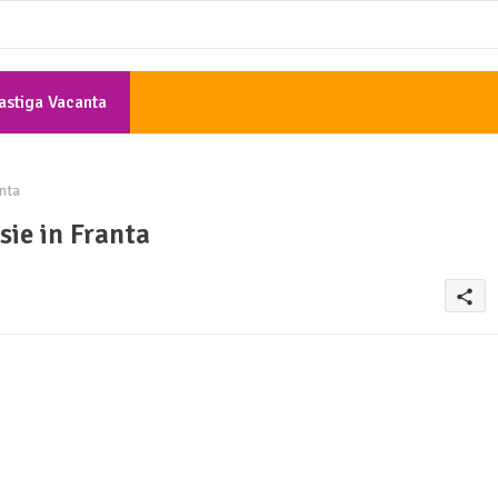
astiga Vacanta
Gratis
anta
sie in Franta
share