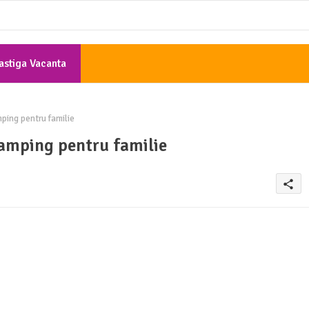
astiga Vacanta
Gratis
ping pentru familie
camping pentru familie
share