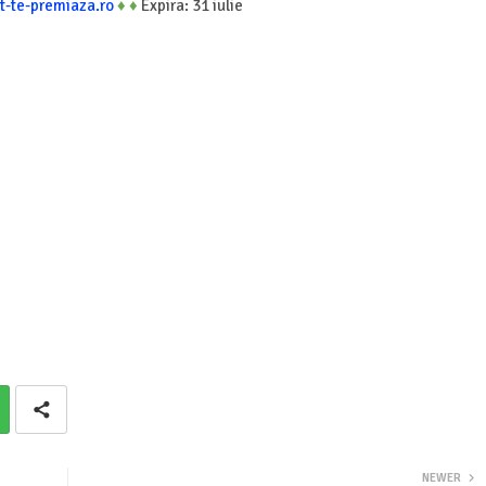
t-te-premiaza.ro
♦
♦
Expira: 31 iulie
NEWER