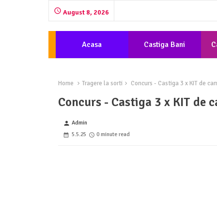
August 8, 2026
Acasa
Castiga Bani
C
Home
Tragere la sorti
Concurs - Castiga 3 x KIT de cam
Concurs - Castiga 3 x KIT de 
Admin
person
5.5.25
0 minute read