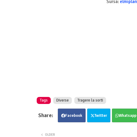
Sursa:
elmiplan
Tags
Diverse
Tragere la sorti
Facebook
Twitter
Whatsapp
OLDER