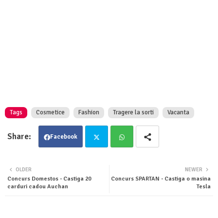
Tags
Cosmetice
Fashion
Tragere la sorti
Vacanta
Facebook
Twit
Wha
OLDER
NEWER
Concurs Domestos - Castiga 20
Concurs SPARTAN - Castiga o masina
ter
tsa
carduri cadou Auchan
Tesla
pp