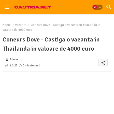
Home
Vacanta
Concurs Dove - Castiga o vacanta in Thailanda in
valoare de 4000 euro
Concurs Dove - Castiga o vacanta in
Thailanda in valoare de 4000 euro
Admin
person
share
1.2.25
0 minute read