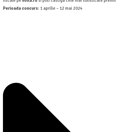
fiscale pe
voila.ro
si poti castiga cele mai sofisticate premii
Perioada concurs
: 1 aprilie – 12 mai 2024