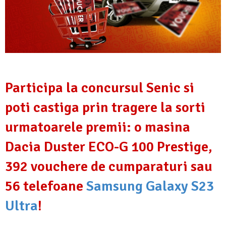
Participa la concursul Senic si
poti castiga prin tragere la sorti
urmatoarele premii: o masina
Dacia Duster ECO-G 100 Prestige,
392 vouchere de cumparaturi sau
56 telefoane
Samsung Galaxy S23
Ultra
!