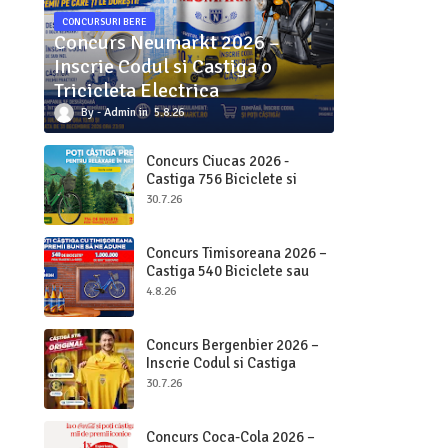
CONCURSURI BERE
Concurs Neumarkt 2026 –
Inscrie Codul si Castiga o
Tricicleta Electrica
Admin
5.8.26
Concurs Ciucas 2026 -
Castiga 756 Biciclete si
2.000.000 bucati Ciucas
30.7.26
Concurs Timisoreana 2026 –
Castiga 540 Biciclete sau
Beri pe Loc
4.8.26
Concurs Bergenbier 2026 –
Inscrie Codul si Castiga
Premii Originale
30.7.26
Concurs Coca-Cola 2026 –