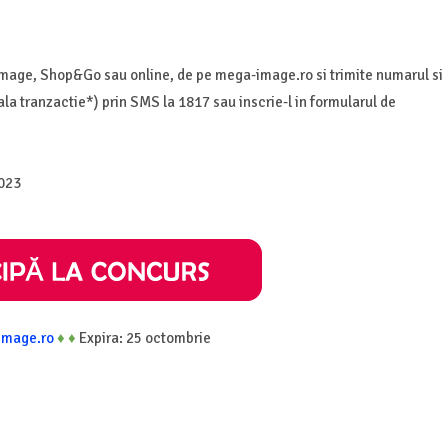
age, Shop&Go sau online, de pe mega-image.ro si trimite numarul si
a tranzactie*) prin SMS la 1817 sau inscrie-l in formularul de
2023
image.ro
♦
♦
Expira: 25 octombrie