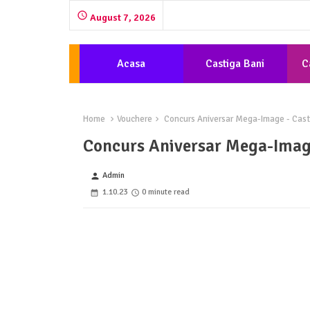
August 7, 2026
Acasa
Castiga Bani
C
Home
Vouchere
Concurs Aniversar Mega-Image - Casti
Concurs Aniversar Mega-Image
Admin
person
1.10.23
0 minute read