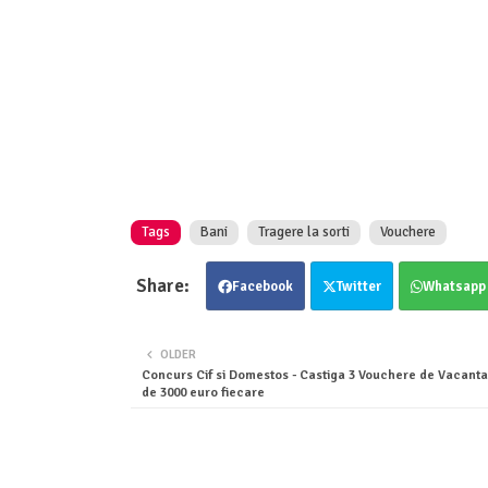
Tags
Bani
Tragere la sorti
Vouchere
Facebook
Twitter
Whatsapp
OLDER
Concurs Cif si Domestos - Castiga 3 Vouchere de Vacanta
de 3000 euro fiecare