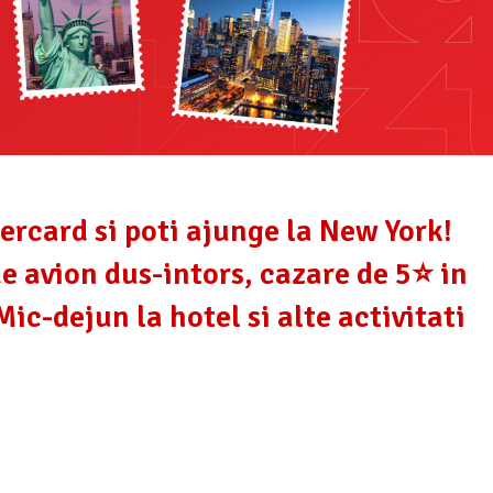
ercard si poti ajunge la New York!
e avion dus-intors, cazare de 5⭐️ in
ic-dejun la hotel si alte activitati