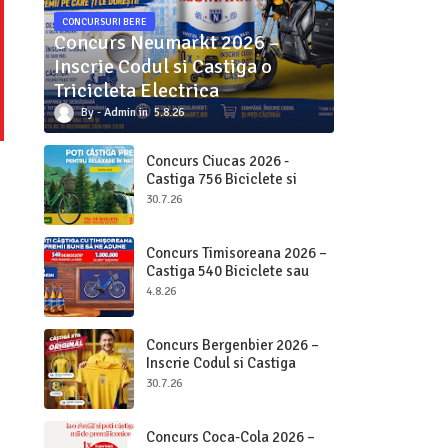
CONCURSURI BERE
Concurs Neumarkt 2026 –
Inscrie Codul si Castiga o
Tricicleta Electrica
Admin
5.8.26
Concurs Ciucas 2026 -
Castiga 756 Biciclete si
2.000.000 bucati Ciucas
30.7.26
Concurs Timisoreana 2026 –
Castiga 540 Biciclete sau
Beri pe Loc
4.8.26
Concurs Bergenbier 2026 –
Inscrie Codul si Castiga
Premii Originale
30.7.26
Concurs Coca-Cola 2026 –