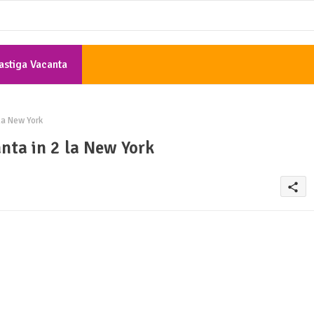
astiga Vacanta
Gratis
la New York
nta in 2 la New York
share