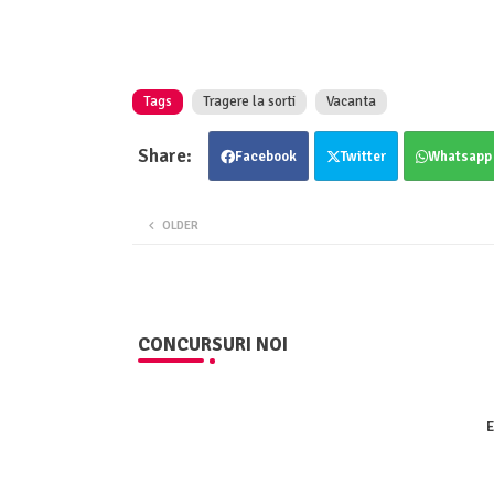
Tags
Tragere la sorti
Vacanta
Facebook
Twitter
Whatsapp
OLDER
CONCURSURI NOI
E