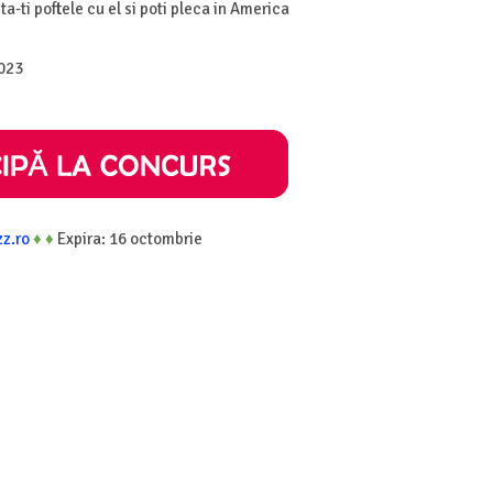
a-ti poftele cu el si poti pleca in America
2023
zz.ro
♦
♦
Expira: 16 octombrie