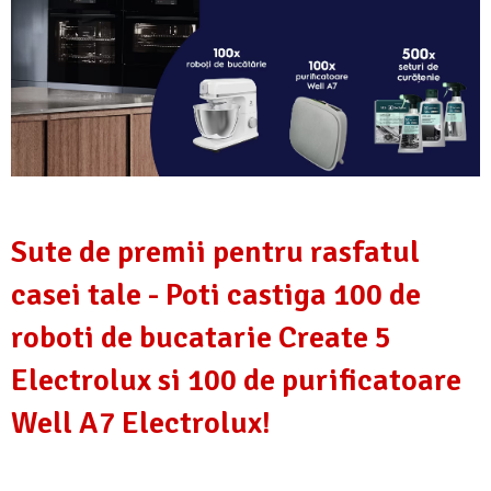
Sute de premii pentru rasfatul
casei tale - Poti castiga 100 de
roboti de bucatarie Create 5
Electrolux si 100 de purificatoare
Well A7 Electrolux!