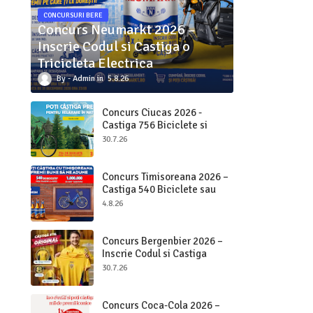
CONCURSURI BERE
Concurs Neumarkt 2026 –
Inscrie Codul si Castiga o
Tricicleta Electrica
Admin
5.8.26
Concurs Ciucas 2026 -
Castiga 756 Biciclete si
2.000.000 bucati Ciucas
30.7.26
Concurs Timisoreana 2026 –
Castiga 540 Biciclete sau
Beri pe Loc
4.8.26
Concurs Bergenbier 2026 –
Inscrie Codul si Castiga
Premii Originale
30.7.26
Concurs Coca-Cola 2026 –