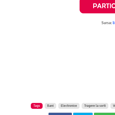
Sursa:
l
Tags
Bani
Electronice
Tragere la sorti
V