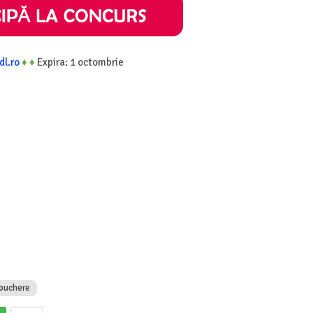
idl.ro
♦
♦
Expira: 1 octombrie
ouchere