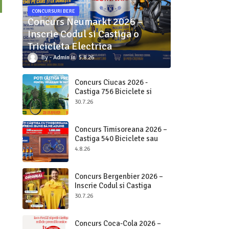
CONCURSURI BERE
Concurs Neumarkt 2026 –
Inscrie Codul si Castiga o
Tricicleta Electrica
Admin
5.8.26
Concurs Ciucas 2026 -
Castiga 756 Biciclete si
2.000.000 bucati Ciucas
30.7.26
Concurs Timisoreana 2026 –
Castiga 540 Biciclete sau
Beri pe Loc
4.8.26
Concurs Bergenbier 2026 –
Inscrie Codul si Castiga
Premii Originale
30.7.26
Concurs Coca-Cola 2026 –