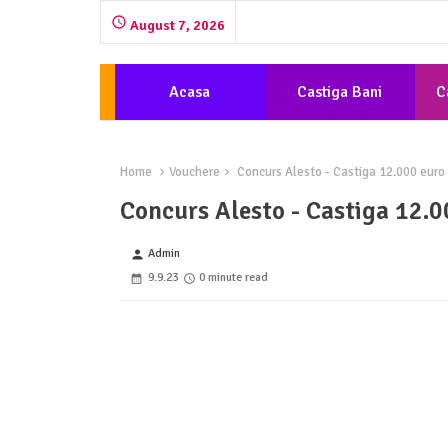
August 7, 2026
Acasa
Castiga Bani
C
Home
Vouchere
Concurs Alesto - Castiga 12.000 euro p
Concurs Alesto - Castiga 12.0
Admin
person
9.9.23
0 minute read