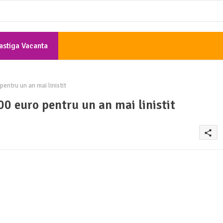
astiga Vacanta
Gratis
entru un an mai linistit
00 euro pentru un an mai linistit
share