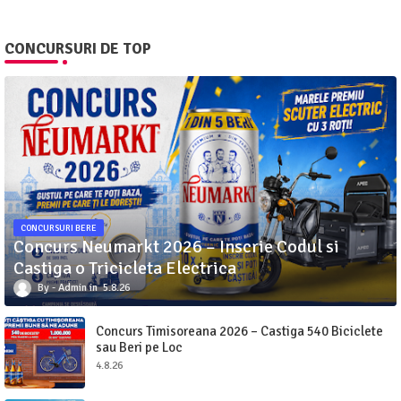
CONCURSURI DE TOP
CONCURSURI BERE
Concurs Neumarkt 2026 – Inscrie Codul si
Castiga o Tricicleta Electrica
Admin
5.8.26
Concurs Timisoreana 2026 – Castiga 540 Biciclete
sau Beri pe Loc
4.8.26