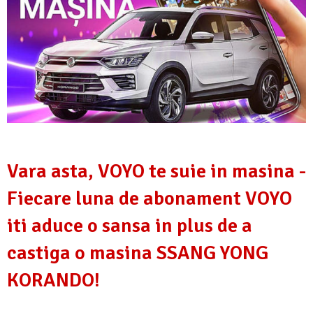
Vara asta, VOYO te suie in masina -
Fiecare luna de abonament VOYO
iti aduce o sansa in plus de a
castiga o masina SSANG YONG
KORANDO!