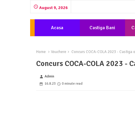
August 9, 2026
Acasa
Castiga Bani
C
Home
Vouchere
Concurs COCA-COLA 2023 - Castiga o e
Concurs COCA-COLA 2023 - Cas
Admin
person
16.8.23
0 minute read