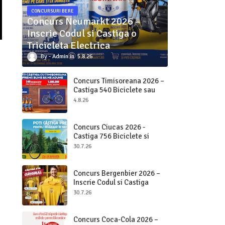
CONCURSURI BERE
Concurs Neumarkt 2026 –
Inscrie Codul si Castiga o
Tricicleta Electrica
Admin
5.8.26
Concurs Timisoreana 2026 –
Castiga 540 Biciclete sau
Beri pe Loc
4.8.26
Concurs Ciucas 2026 -
Castiga 756 Biciclete si
2.000.000 bucati Ciucas
30.7.26
Concurs Bergenbier 2026 –
Inscrie Codul si Castiga
Premii Originale
30.7.26
Concurs Coca-Cola 2026 –