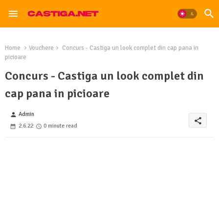
Home
Vouchere
Concurs - Castiga un look complet din cap pana in
picioare
Concurs - Castiga un look complet din
cap pana in picioare
Admin
person
share
2.6.22
0 minute read