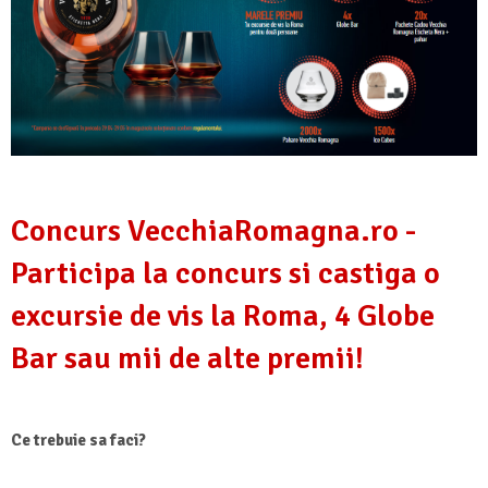
Concurs VecchiaRomagna.ro -
Participa la concurs si castiga o
excursie de vis la Roma, 4 Globe
Bar sau mii de alte premii!
Ce trebuie sa faci?