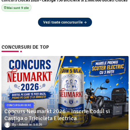
Concurs Ciucas 2026 - Castiga 756 Biciclete si 2.000.000 bucati Ciucas
Mai sunt 9 zile
Vezi toate concursurile →
CONCURSURI DE TOP
CONCURSURI BERE
Concurs Neumarkt 2026 – Inscrie Codul si
Castiga o Tricicleta Electrica
Admin
5.8.26