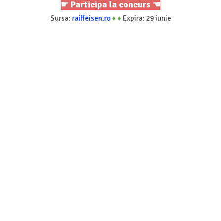
☛ Participa la concurs ☚
Sursa:
raiffeisen.ro
♦
♦
Expira: 29 iunie