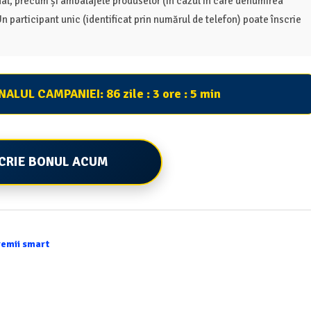
inal, precum și ambalajele produselor (în cazul în care denumirea
n participant unic (identificat prin numărul de telefon) poate înscrie
INALUL CAMPANIEI:
86 zile : 3 ore : 5 min
CRIE BONUL ACUM
remii smart