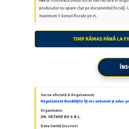
INFO:
Păstrează bonul fiscal sau factura în orig
produselor nu apare clar pe documentul fiscal). U
maximum 5 bonuri fiscale pe zi.
TIMP RĂMAS PÂNĂ LA F
ÎNS
Sursa oficială & Regulament
Regulament Bunătățile îți ies automat și aduc p
Organizator
DR. OETKER RO S.R.L.
Data limită înscrieri