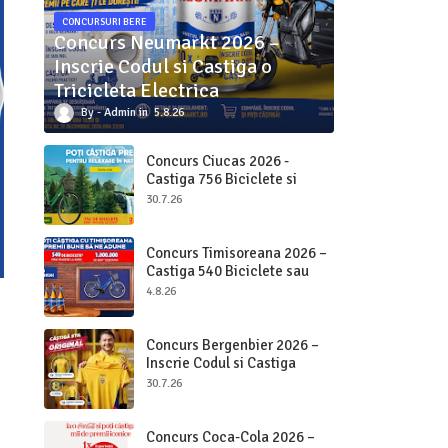
CONCURSURI BERE
Concurs Neumarkt 2026 –
Inscrie Codul si Castiga o
Tricicleta Electrica
Admin
5.8.26
Concurs Ciucas 2026 -
Castiga 756 Biciclete si
2.000.000 bucati Ciucas
30.7.26
Concurs Timisoreana 2026 –
Castiga 540 Biciclete sau
Beri pe Loc
4.8.26
Concurs Bergenbier 2026 –
Inscrie Codul si Castiga
Premii Originale
30.7.26
Concurs Coca-Cola 2026 –