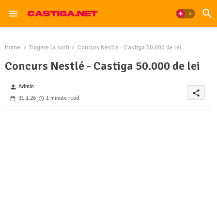
Home
Tragere la sorti
Concurs Nestlé - Castiga 50.000 de lei
Concurs Nestlé - Castiga 50.000 de lei
Admin
person
share
31.1.26
1 minute read