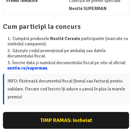
Premii Tematice
Colecția de premii speciale
Nestlé SUPERMAN
Cum participi la concurs
Cumpără produsele
Nestlé Cereale
participante (marcate cu
simbolul campaniei).
Găsește codul promoțional pe ambalaj sau datele
documentului fiscal.
Înscrie data și numărul documentului fiscal pe site-ul oficial:
nestle.ro/superman
.
INFO: Păstrează documentul fiscal (bonul sau factura) pentru
validare. Fiecare cod înscris îți aduce o șansă în plus la marele
premiu!
TIMP RAMAS:
Incheiat