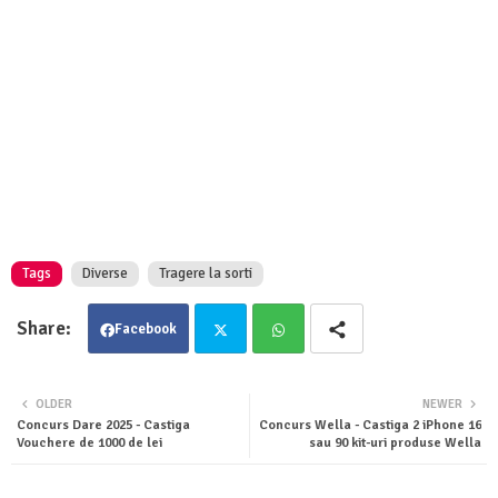
Tags
Diverse
Tragere la sorti
Facebook
Twit
Wha
OLDER
NEWER
Concurs Dare 2025 - Castiga
Concurs Wella - Castiga 2 iPhone 16
ter
tsa
Vouchere de 1000 de lei
sau 90 kit-uri produse Wella
pp