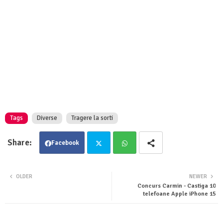
Tags
Diverse
Tragere la sorti
Facebook
Twit
Wha
OLDER
NEWER
Concurs Carmin - Castiga 10
ter
tsa
telefoane Apple iPhone 15
pp