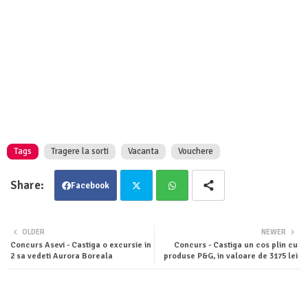
Tags
Tragere la sorti
Vacanta
Vouchere
Facebook
Twit
Wha
OLDER
NEWER
Concurs Asevi - Castiga o excursie in
Concurs - Castiga un cos plin cu
ter
tsa
2 sa vedeti Aurora Boreala
produse P&G, in valoare de 3175 lei
pp