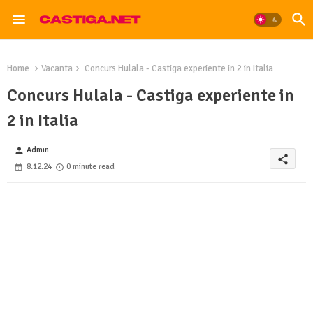
Home
Vacanta
Concurs Hulala - Castiga experiente in 2 in Italia
Concurs Hulala - Castiga experiente in
2 in Italia
Admin
person
share
8.12.24
0 minute read