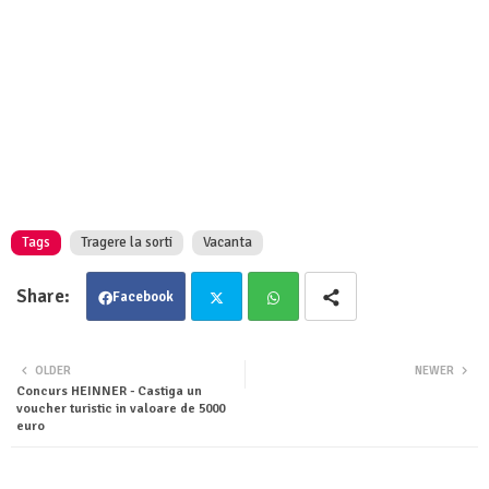
Tags
Tragere la sorti
Vacanta
Facebook
Twit
Wha
OLDER
NEWER
Concurs HEINNER - Castiga un
ter
tsa
voucher turistic in valoare de 5000
euro
pp