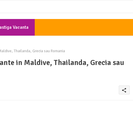
astiga Vacanta
Gratis
Maldive, Thailanda, Grecia sau Romania
ante in Maldive, Thailanda, Grecia sau
share