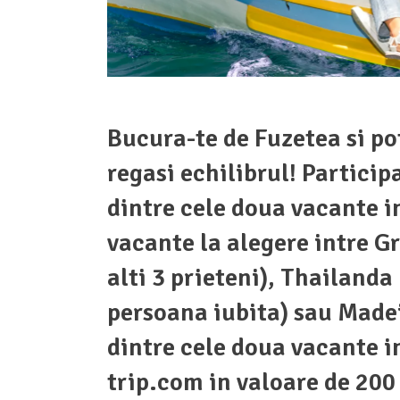
Bucura-te de Fuzetea si po
regasi echilibrul! Particip
dintre cele doua vacante i
vacante la alegere intre G
alti 3 prieteni), Thailand
persoana iubita) sau Madei
dintre cele doua vacante i
trip.com in valoare de 200 