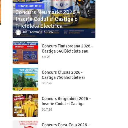
CONCURSURI BERE
Concurs Neumarkt 2026 –
Inscrie Codul si Castiga o
Tricicleta Electrica
Admin
5.8.26
Concurs Timisoreana 2026 –
Castiga 540 Biciclete sau
Beri pe Loc
4.8.26
Concurs Ciucas 2026 -
Castiga 756 Biciclete si
2.000.000 bucati Ciucas
30.7.26
Concurs Bergenbier 2026 –
Inscrie Codul si Castiga
Premii Originale
30.7.26
Concurs Coca-Cola 2026 –