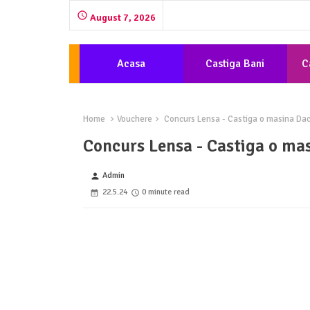
August 7, 2026
Acasa
Castiga Bani
C
Home
Vouchere
Concurs Lensa - Castiga o masina Dac
Concurs Lensa - Castiga o ma
Admin
person
22.5.24
0 minute read