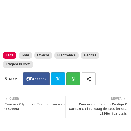
Tags
Bani
Diverse
Electronice
Gadget
Tragere la sorti
Facebook
Twit
Wha
OLDER
NEWER
Concurs Olympus - Castiga o vacanta
Concurs elmiplant - Castiga 2
ter
tsa
in Grecia
Carduri Cadou eMag de 1000 lei sau
12 Kituri de plaja
pp