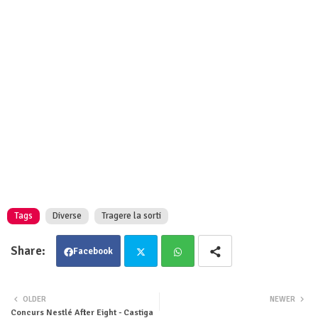
Tags
Diverse
Tragere la sorti
Facebook
Twit
Wha
OLDER
NEWER
Concurs Nestlé After Eight - Castiga
ter
tsa