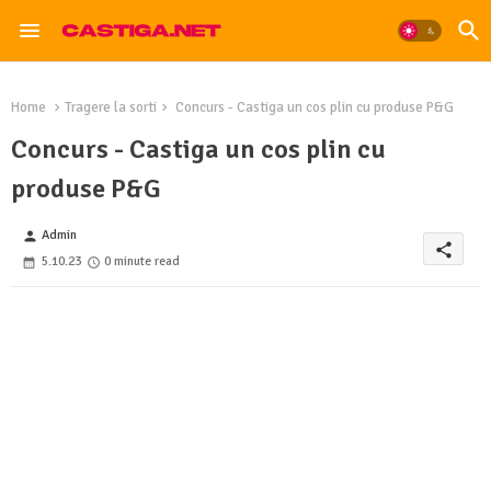
Home
Tragere la sorti
Concurs - Castiga un cos plin cu produse P&G
Concurs - Castiga un cos plin cu
produse P&G
Admin
person
share
5.10.23
0 minute read