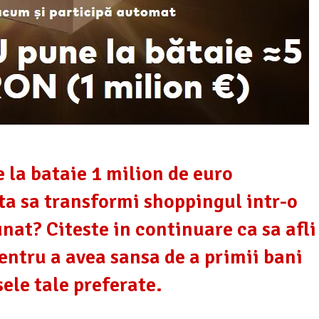
la bataie 1 milion de euro
ta sa transformi shoppingul intr-o
nat? Citeste in continuare ca sa afli
ntru a avea sansa de a primii bani
sele tale preferate.