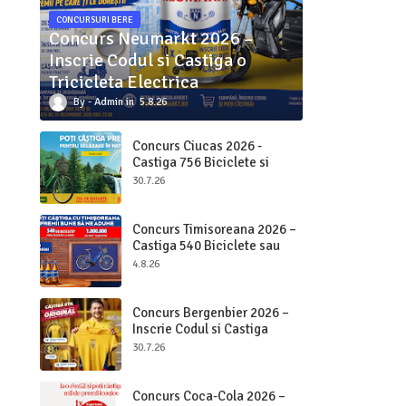
CONCURSURI BERE
Concurs Neumarkt 2026 –
Inscrie Codul si Castiga o
Tricicleta Electrica
Admin
5.8.26
Concurs Ciucas 2026 -
Castiga 756 Biciclete si
2.000.000 bucati Ciucas
30.7.26
Concurs Timisoreana 2026 –
Castiga 540 Biciclete sau
Beri pe Loc
4.8.26
Concurs Bergenbier 2026 –
Inscrie Codul si Castiga
Premii Originale
30.7.26
Concurs Coca-Cola 2026 –