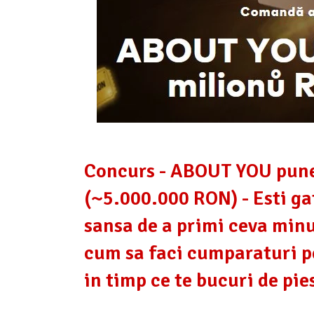
Concurs - ABOUT YOU pune 
(~5.000.000 RON) - Esti ga
sansa de a primi ceva minu
cum sa faci cumparaturi pe
in timp ce te bucuri de pie