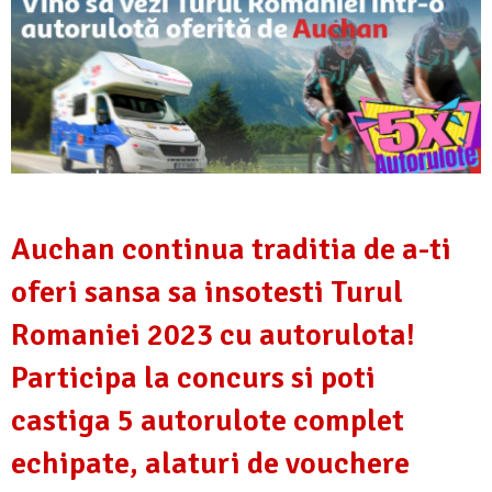
Auchan continua traditia de a-ti
oferi sansa sa insotesti Turul
Romaniei 2023 cu autorulota!
Participa la concurs si poti
castiga 5 autorulote complet
echipate, alaturi de vouchere