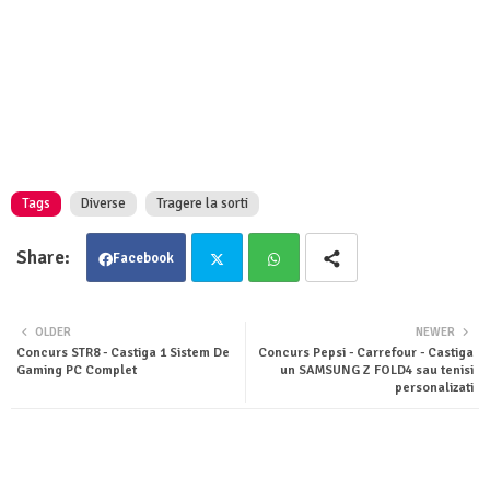
Tags
Diverse
Tragere la sorti
Facebook
Twit
Wha
OLDER
NEWER
Concurs STR8 - Castiga 1 Sistem De
Concurs Pepsi - Carrefour - Castiga
ter
tsa
Gaming PC Complet
un SAMSUNG Z FOLD4 sau tenisi
personalizati
pp