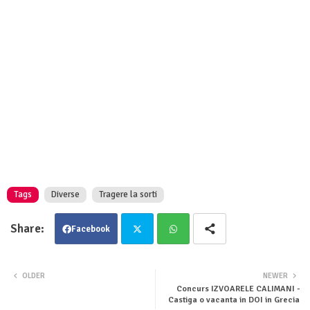
Tags
Diverse
Tragere la sorti
Facebook
Twit
Wha
OLDER
NEWER
Concurs IZVOARELE CALIMANI -
ter
tsa
Castiga o vacanta in DOI in Grecia