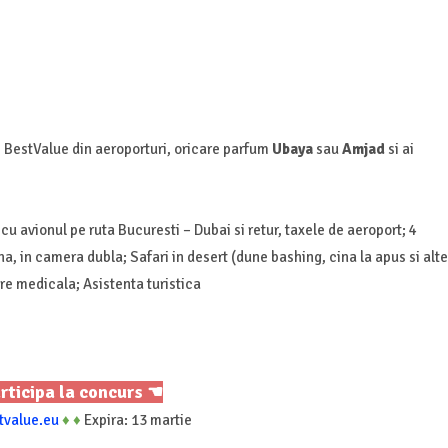
 BestValue din aeroporturi, oricare parfum
Ubaya
sau
Amjad
si ai
 cu avionul pe ruta Bucuresti – Dubai si retur, taxele de aeroport; 4
na, in camera dubla; Safari in desert (dune bashing, cina la apus si alte
are medicala; Asistenta turistica
rticipa la concurs ☚
tvalue.eu
♦
♦
Expira: 13 martie