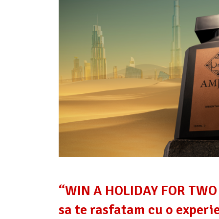
“WIN A HOLIDAY FOR TWO IN
sa te rasfatam cu o experi