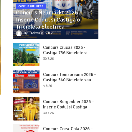
CONCURSURI BERE
Concurs Neumarkt 2026 –
Inscrie Codul si Castiga o
Tricicleta Electrica
Admin
5.8.26
Concurs Ciucas 2026 -
Castiga 756 Biciclete si
2.000.000 bucati Ciucas
30.7.26
Concurs Timisoreana 2026 –
Castiga 540 Biciclete sau
Beri pe Loc
4.8.26
Concurs Bergenbier 2026 –
Inscrie Codul si Castiga
Premii Originale
30.7.26
Concurs Coca-Cola 2026 –