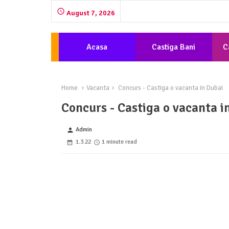
August 7, 2026
Acasa
Castiga Bani
C
Home
Vacanta
Concurs - Castiga o vacanta in Dubai
Concurs - Castiga o vacanta i
Admin
person
1.3.22
1 minute read