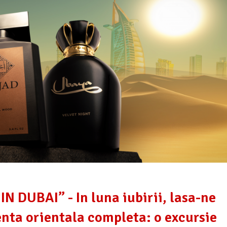
 DUBAI” - In luna iubirii, lasa-ne
enta orientala completa: o excursie