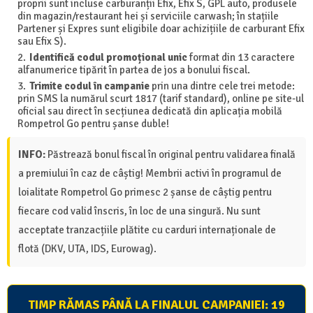
proprii sunt incluse carburanții Efix, Efix S, GPL auto, produsele
din magazin/restaurant hei și serviciile carwash; în stațiile
Partener și Expres sunt eligibile doar achizițiile de carburant Efix
sau Efix S).
Identifică codul promoțional unic
format din 13 caractere
alfanumerice tipărit în partea de jos a bonului fiscal.
Trimite codul în campanie
prin una dintre cele trei metode:
prin SMS la numărul scurt 1817 (tarif standard), online pe site-ul
oficial sau direct în secțiunea dedicată din aplicația mobilă
Rompetrol Go pentru șanse duble!
INFO:
Păstrează bonul fiscal în original pentru validarea finală
a premiului în caz de câștig! Membrii activi în programul de
loialitate Rompetrol Go primesc 2 șanse de câștig pentru
fiecare cod valid înscris, în loc de una singură. Nu sunt
acceptate tranzacțiile plătite cu carduri internaționale de
flotă (DKV, UTA, IDS, Eurowag).
TIMP RĂMAS PÂNĂ LA FINALUL CAMPANIEI:
19