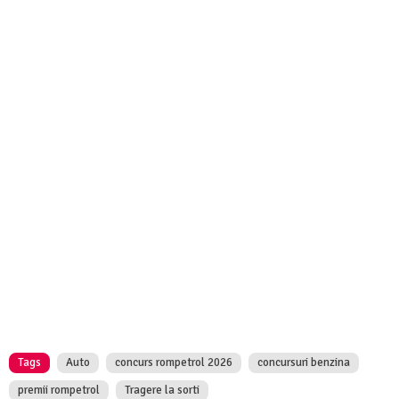
Tags
Auto
concurs rompetrol 2026
concursuri benzina
premii rompetrol
Tragere la sorti